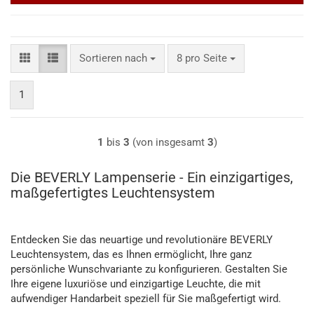
Sortieren nach
pro Seite
Sortieren nach
8 pro Seite
1
1
bis
3
(von insgesamt
3
)
Die BEVERLY Lampenserie - Ein einzigartiges,
maßgefertigtes Leuchtensystem
Entdecken Sie das neuartige und revolutionäre BEVERLY
Leuchtensystem, das es Ihnen ermöglicht, Ihre ganz
persönliche Wunschvariante zu konfigurieren. Gestalten Sie
Ihre eigene luxuriöse und einzigartige Leuchte, die mit
aufwendiger Handarbeit speziell für Sie maßgefertigt wird.