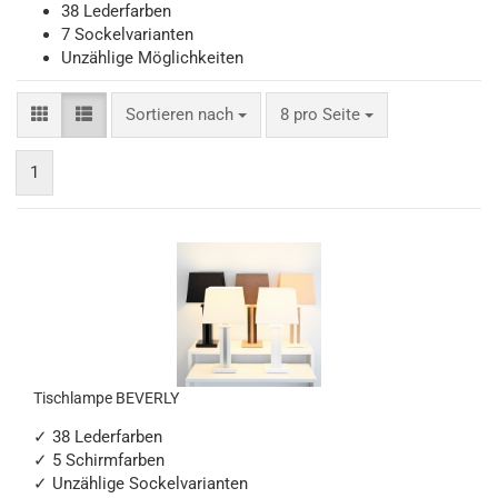
38 Lederfarben
7 Sockelvarianten
Unzählige Möglichkeiten
Sortieren nach
pro Seite
Sortieren nach
8 pro Seite
1
Tischlampe BEVERLY
✓ 38 Lederfarben
✓ 5 Schirmfarben
✓ Unzählige Sockelvarianten