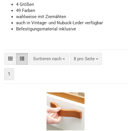
4 Größen
49 Farben
wahlweise mit Ziernähten
auch in Vintage- und Nubuck-Leder verfügbar
Befestigungsmaterial inklusive
Sortieren nach
pro Seite
Sortieren nach
8 pro Seite
1