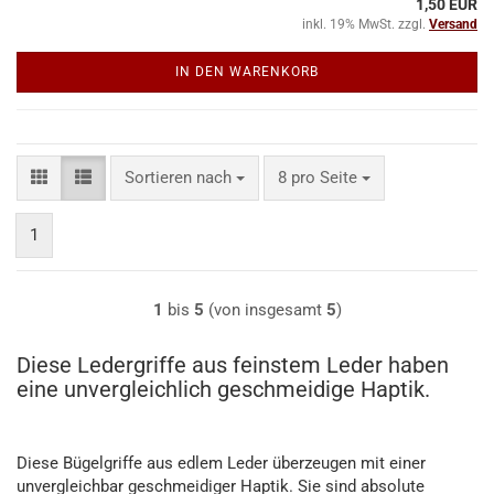
1,50 EUR
inkl. 19% MwSt. zzgl.
Versand
IN DEN WARENKORB
Sortieren nach
pro Seite
Sortieren nach
8 pro Seite
1
1
bis
5
(von insgesamt
5
)
Diese Ledergriffe aus feinstem Leder haben
eine unvergleichlich geschmeidige Haptik.
Diese Bügelgriffe aus edlem Leder überzeugen mit einer
unvergleichbar geschmeidiger Haptik. Sie sind absolute