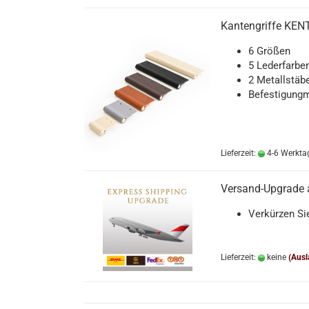
Kantengriffe KENT 
6 Größen
5 Lederfarbe
2 Metallstäb
Befestigungm
Lieferzeit:
4-6 Werkta
Versand-Upgrade a
Verkürzen Sie
Lieferzeit:
keine
(Ausl