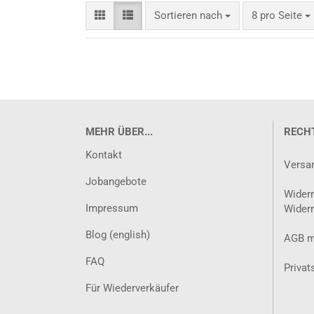
Sortieren nach
pro Seite
Sortieren nach
8 pro Seite
MEHR ÜBER...
RECH
Kontakt
Versa
Jobangebote
Widerr
Impressum
Widerr
Blog (english)
AGB m
FAQ
Privat
Für Wiederverkäufer