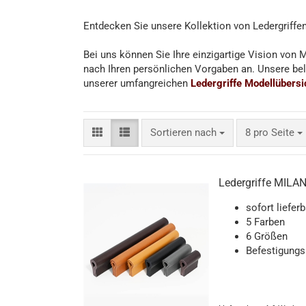
Entdecken Sie unsere Kollektion von Ledergriffen 
Bei uns können Sie Ihre einzigartige Vision von M
nach Ihren persönlichen Vorgaben an. Unsere beli
unserer umfangreichen
Ledergriffe Modellübersi
Sortieren nach
pro Seite
Sortieren nach
8 pro Seite
Ledergriffe MILAN
sofort lieferb
5 Farben
6 Größen
Befestigungs