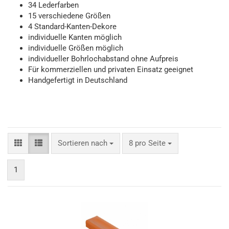
34 Lederfarben
15 verschiedene Größen
4 Standard-Kanten-Dekore
individuelle Kanten möglich
individuelle Größen möglich
individueller Bohrlochabstand ohne Aufpreis
Für kommerziellen und privaten Einsatz geeignet
Handgefertigt in Deutschland
Sortieren nach
pro Seite
Sortieren nach
8 pro Seite
1