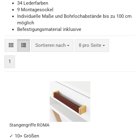
34 Lederfarben
9 Montagesockel
Individuelle Maße und Bohrlochabstände bis zu 100 cm
möglich
Befestigungsmaterial inklusive
Sortieren nach
pro Seite
Sortieren nach
8 pro Seite
1
Stangengriffe ROMA
✓ 10+ Größen