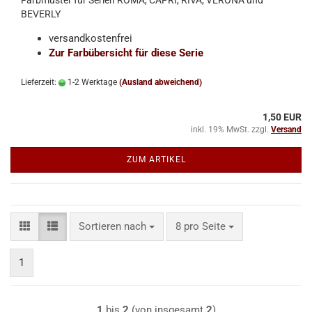
BEVERLY
versandkostenfrei
Zur Farbübersicht für diese Serie
Lieferzeit:
1-2 Werktage
(Ausland abweichend)
1,50 EUR
inkl. 19% MwSt. zzgl.
Versand
ZUM ARTIKEL
Sortieren nach
pro Seite
Sortieren nach
8 pro Seite
1
1
bis
2
(von insgesamt
2
)