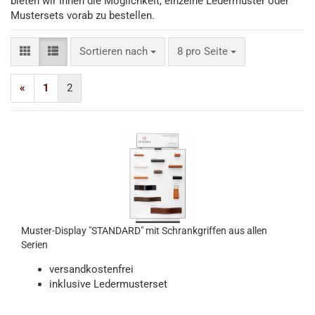
bieten wir Ihnen die Möglichkeit, einzelne Ledermuster oder
Mustersets vorab zu bestellen.
Sortieren nach
pro Seite
Sortieren nach
8 pro Seite
«
1
2
Muster-Display "STANDARD" mit Schrankgriffen aus allen
Serien
versandkostenfrei
inklusive Ledermusterset