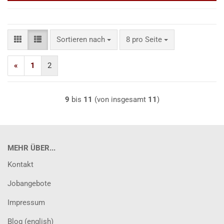
Sortieren nach
pro Seite
Sortieren nach
8 pro Seite
«
1
2
9
bis
11
(von insgesamt
11
)
MEHR ÜBER...
Kontakt
Jobangebote
Impressum
Blog (english)