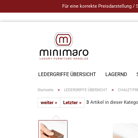
Für eine korrekte Preisdarstellung /
LEDERGRIFFE ÜBERSICHT
LAGERND
»
»
Startseite
LEDERGRIFFE ÜBERSICHT
CHALET-PR
3
Artikel in dieser Katego
weiter »
Letzter »