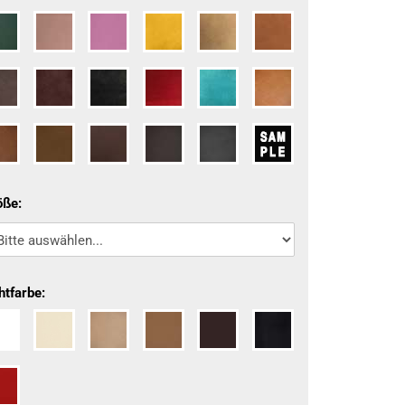
öße:
htfarbe: