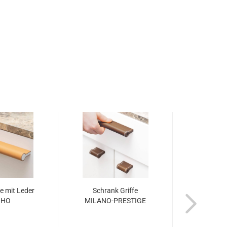
e mit Leder
Schrank Griffe
Versand-
OHO
MILANO-PRESTIGE
Liefe
Expr