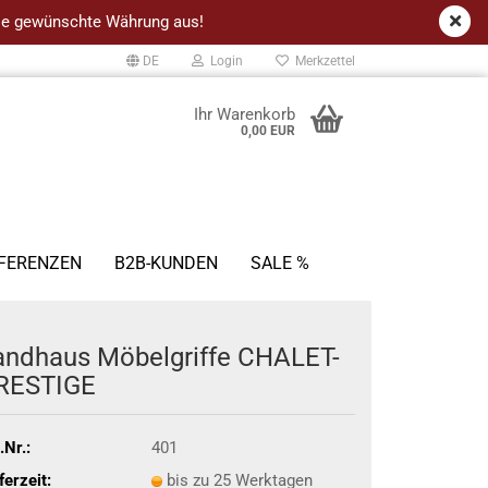
 die gewünschte Währung aus!
DE
Login
Merkzettel
Ihr Warenkorb
0,00 EUR
FERENZEN
B2B-KUNDEN
SALE %
andhaus Möbelgriffe CHALET-
RESTIGE
.Nr.:
401
ferzeit:
bis zu 25 Werktagen