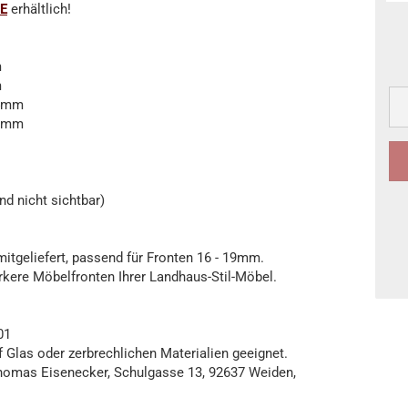
E
erhältlich!
m
m
64mm
96mm
d nicht sichtbar)
tgeliefert, passend für Fronten 16 - 19mm.
rkere Möbelfronten Ihrer Landhaus-Stil-Möbel.
01
uf Glas oder zerbrechlichen Materialien geeignet.
 Thomas Eisenecker, Schulgasse 13, 92637 Weiden,